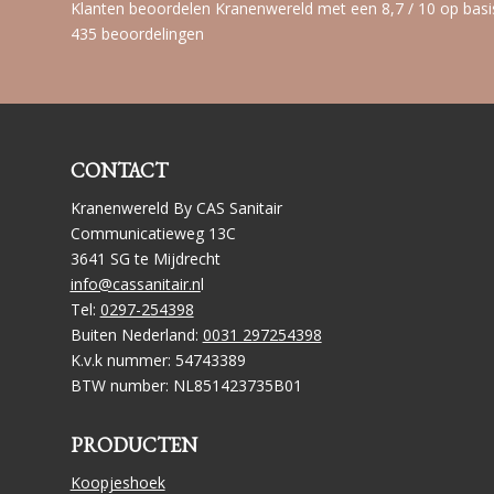
Klanten beoordelen Kranenwereld met een 8,7 / 10 op basi
435 beoordelingen
CONTACT
Kranenwereld By CAS Sanitair
Communicatieweg 13C
3641 SG te Mijdrecht
info@cassanitair.n
l
Tel:
0297-254398
Buiten Nederland:
0031 297254398
K.v.k nummer: 54743389
BTW number: NL851423735B01
PRODUCTEN
Koopjeshoek