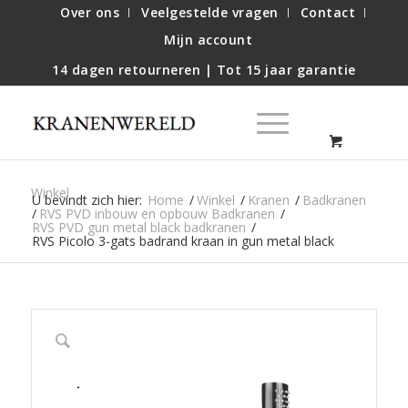
Over ons
Veelgestelde vragen
Contact
Mijn account
14 dagen retourneren | Tot 15 jaar garantie
Winkel
U bevindt zich hier:
Home
/
Winkel
/
Kranen
/
Badkranen
/
RVS PVD inbouw en opbouw Badkranen
/
RVS PVD gun metal black badkranen
/
RVS Picolo 3-gats badrand kraan in gun metal black