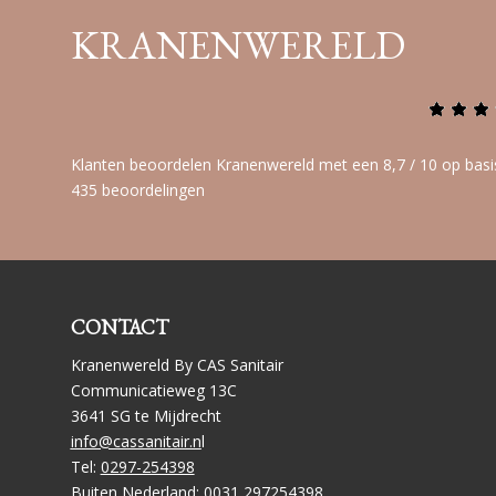
KRANENWERELD
Klanten beoordelen Kranenwereld met een 8,7 / 10 op basi
435 beoordelingen
CONTACT
Kranenwereld By CAS Sanitair
Communicatieweg 13C
3641 SG te Mijdrecht
info@cassanitair.n
l
Tel:
0297-254398
Buiten Nederland:
0031 297254398