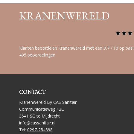
KRANENWERELD
Klanten beoordelen Kranenwereld met een 8,7 / 10 op basi
435 beoordelingen
CONTACT
Kranenwereld By CAS Sanitair
Communicatieweg 13C
3641 SG te Mijdrecht
info@cassanitair.n
l
Tel:
0297-254398