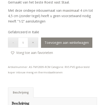
Gemaakt van het beste
R
oest
v
ast
S
taal.
Met deze ondiepe inbouwmaat van
maximaal
4 cm tot
4,5 cm (zonder tegel) heeft u geen voorzetwand nodig
Heeft ”1/2” aansluitingen
Gefabriceerd in Italië
Toevoegen aan winkelwagen
Voeg toe aan favorieten
Artikelnummer:
AS-TM12009-RCM
Categorie:
RVS PVD geborsteld
koper inbouw meng en thermostaatkranen
Beschrijving
Beschrijving