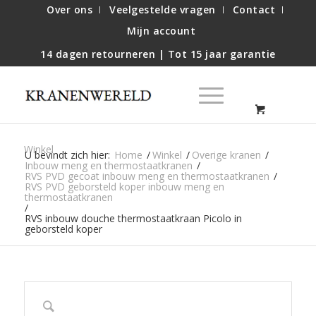
Over ons
Veelgestelde vragen
Contact
Mijn account
14 dagen retourneren | Tot 15 jaar garantie
Winkel
U bevindt zich hier:
Home
/
Winkel
/
Overige kranen
/
Inbouw meng en thermostaatkranen
/
RVS PVD gecoat inbouw meng en thermostaatkranen
/
RVS PVD geborsteld koper inbouw meng en
thermostaatkranen
/
RVS inbouw douche thermostaatkraan Picolo in
geborsteld koper