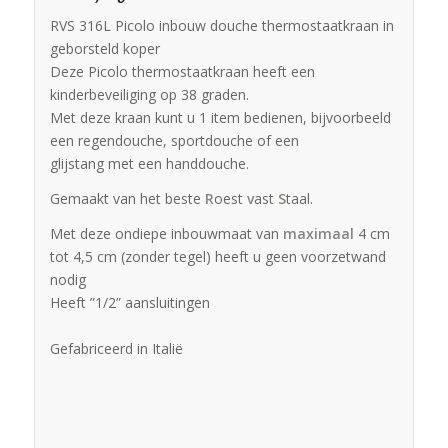
RVS 316L Picolo inbouw douche thermostaatkraan in
geborsteld koper
Deze Picolo thermostaatkraan heeft een
kinderbeveiliging op 38 graden.
Met deze kraan kunt u 1 item bedienen, bijvoorbeeld
een regendouche, sportdouche of een
glijstang met een handdouche.
Gemaakt van het beste
R
oest
v
ast
S
taal.
Met deze ondiepe inbouwmaat van
maximaal
4 cm
tot 4,5 cm (zonder tegel) heeft u geen voorzetwand
nodig
Heeft ”1/2” aansluitingen
Gefabriceerd in Italië