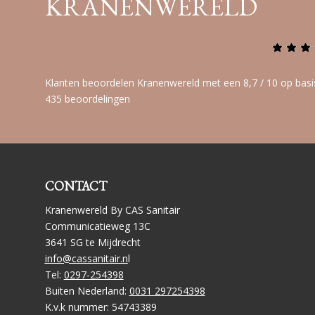
KRANENWERELD
Klanten beoordelen Kranenwereld met een 8,7 / 10 op basi
435 beoordelingen
CONTACT
Kranenwereld By CAS Sanitair
Communicatieweg 13C
3641 SG te Mijdrecht
info@cassanitair.n
l
Tel:
0297-254398
Buiten Nederland:
0031 297254398
K.v.k nummer: 54743389