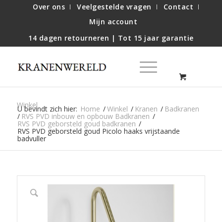
Over ons
Veelgestelde vragen
Contact
Mijn account
14 dagen retourneren | Tot 15 jaar garantie
Winkel
U bevindt zich hier:
Home
/
Winkel
/
Kranen
/
Badkranen
/
RVS PVD inbouw en opbouw Badkranen
/
RVS PVD geborsteld goud badkranen
/
RVS PVD geborsteld goud Picolo haaks vrijstaande
badvuller