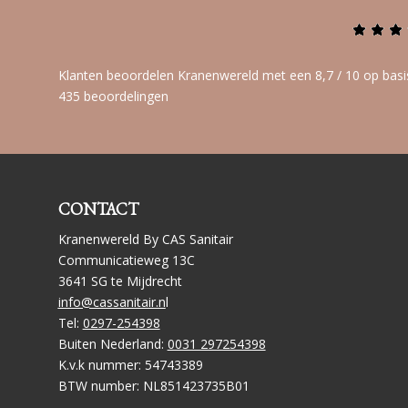
Klanten beoordelen Kranenwereld met een 8,7 / 10 op basi
435 beoordelingen
CONTACT
Kranenwereld By CAS Sanitair
Communicatieweg 13C
3641 SG te Mijdrecht
info@cassanitair.n
l
Tel:
0297-254398
Buiten Nederland:
0031 297254398
K.v.k nummer: 54743389
BTW number: NL851423735B01