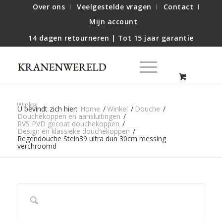
Over ons
Veelgestelde vragen
Contact
Mijn account
14 dagen retourneren | Tot 15 jaar garantie
Winkel
U bevindt zich hier:
Home
/
Winkel
/
Douche
/
Douchekoppen en aansluitingen
/
RVS PVD gecoat douchekoppen
/
Design en klassieke douchekoppen
/
Regendouche Stein39 ultra dun 30cm messing
verchroomd