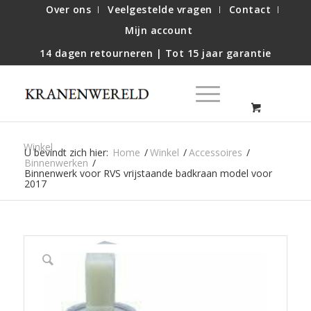
Over ons
Veelgestelde vragen
Contact
Mijn account
14 dagen retourneren | Tot 15 jaar garantie
Winkel
U bevindt zich hier:
Home
/
Winkel
/
Accessoires
/
Binnenwerken
/
Binnenwerk voor RVS vrijstaande badkraan model voor
2017