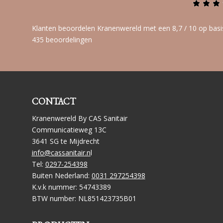
Klanten beoordelen Kranenwereld met een 8,7 / 10 op basi
435 beoordelingen
CONTACT
Kranenwereld By CAS Sanitair
Communicatieweg 13C
3641 SG te Mijdrecht
info@cassanitair.n
l
Tel:
0297-254398
Buiten Nederland:
0031 297254398
K.v.k nummer: 54743389
BTW number: NL851423735B01